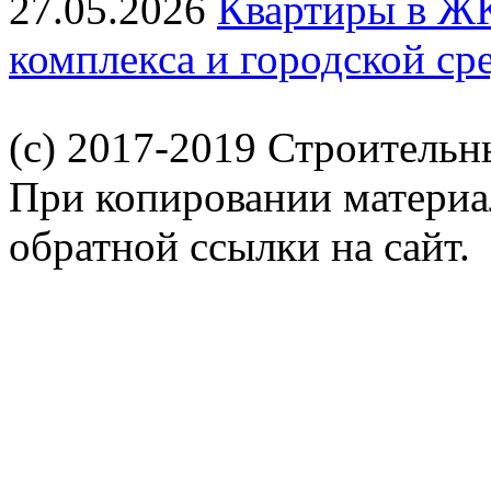
27.05.2026
Квартиры в ЖК
комплекса и городской ср
apartdom.ru
besttoday.org
teplica-parnik.net
aparthome.org
instukzia
housekvar.ru
plitki.com
domfenshuy.net
euroecodom.ru
stagramer.co
(c) 2017-2019 Строительн
При копировании материал
обратной ссылки на сайт.