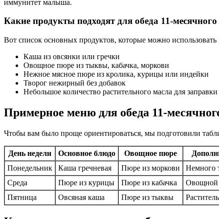
иммунитет малыша.
Какие продукты подходят для обеда 11-месячного
Вот список основных продуктов, которые можно использовать
Каша из овсянки или гречки
Овощное пюре из тыквы, кабачка, моркови
Нежное мясное пюре из кролика, курицы или индейки
Творог нежирный без добавок
Небольшое количество растительного масла для заправки
Примерное меню для обеда 11-месячног
Чтобы вам было проще ориентироваться, мы подготовили табли
День недели
Основное блюдо
Овощное пюре
Дополн
Понедельник
Каша гречневая
Пюре из моркови
Немного 
Среда
Пюре из курицы
Пюре из кабачка
Овощной 
Пятница
Овсяная каша
Пюре из тыквы
Раститель