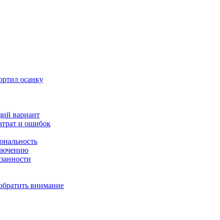
ортил осанку
щий вариант
атрат и ошибок
иональность
ключению
язанности
 обратить внимание