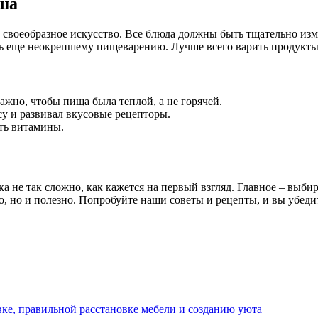
ыша
это своеобразное искусство. Все блюда должны быть тщательно 
дить еще неокрепшему пищеварению. Лучше всего варить продукт
важно, чтобы пища была теплой, а не горячей.
у и развивал вкусовые рецепторы.
ать витамины.
а не так сложно, как кажется на первый взгляд. Главное – выби
о, но и полезно. Попробуйте наши советы и рецепты, и вы убеди
ке, правильной расстановке мебели и созданию уюта