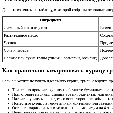
Давайте взглянем на таблицу, в которой собраны основные инг
Ингредиент
Лимонный сок или уксус
Размяг
Растительное масло
Сохран
Чеснок
Придае
Соль и перець
Подчер
Свежие или сухие травы (тимьян, розмарин, базилик)
Добавл
Как правильно замариновать курицу г
Если вы хотите получить идеальную курицу гриль, следуйте 
Тщательно промойте курицу и обсушите бумажным поло
Приготовьте маринад, смешав все ингредиенты, указанны
Натрите курицу маринадом со всех сторон, не забывайте 
Поместите курицу в герметичный контейнер или заверни
Оставьте мариноваться в холодильнике минимум на 4 часа
Перед тем как положить на гриль, дайте курице постоять