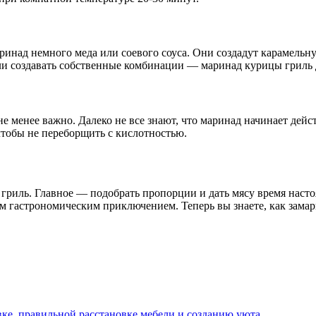
ринад немного меда или соевого соуса. Они создадут карамельн
и создавать собственные комбинации — маринад курицы гриль 
 менее важно. Далеко не все знают, что маринад начинает дейст
 чтобы не переборщить с кислотностью.
риль. Главное — подобрать пропорции и дать мясу время насто
м гастрономическим приключением. Теперь вы знаете, как замар
ке, правильной расстановке мебели и созданию уюта