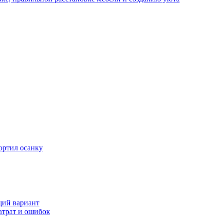
ортил осанку
щий вариант
атрат и ошибок