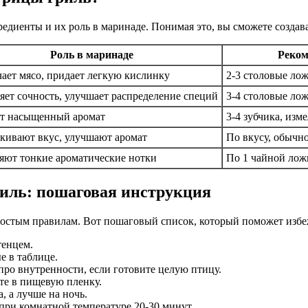
редиенты и их роль в маринаде. Понимая это, вы сможете создав
Роль в маринаде
Реком
чает мясо, придает легкую кислинку
2-3 столовые лож
яет сочность, улучшает распределение специй
3-4 столовые ло
т насыщенный аромат
3-4 зубчика, изм
кивают вкус, улучшают аромат
По вкусу, обычно
яют тонкие ароматические нотки
По 1 чайной лож
риль: пошаговая инструкция
простым правилам. Вот пошаговый список, который поможет избе
тенцем.
е в таблице.
про внутренности, если готовите целую птицу.
те в пищевую пленку.
, а лучше на ночь.
 при комнатной температуре 20-30 минут.