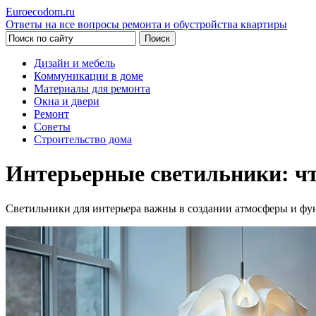
Euroecodom.ru
Ответы на все вопросы ремонта и обустройства квартиры
Дизайн и мебель
Коммуникации в доме
Материалы для ремонта
Окна и двери
Ремонт
Советы
Строительство дома
Интерьерные светильники: чт
Светильники для интерьера важны в создании атмосферы и фун