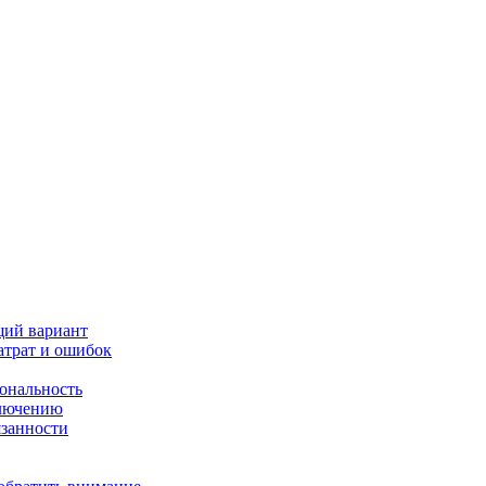
щий вариант
атрат и ошибок
иональность
ключению
язанности