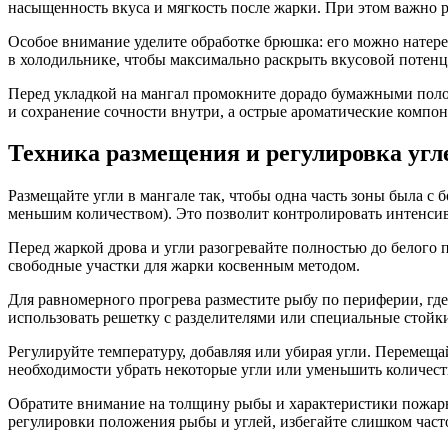
насыщенность вкуса и мягкость после жарки. При этом важно 
Особое внимание уделите обработке брюшка: его можно натере
в холодильнике, чтобы максимально раскрыть вкусовой потенц
Перед укладкой на мангал промокните дорадо бумажными поло
и сохранение сочности внутри, а острые ароматические комп
Техника размещения и регулировка угл
Размещайте угли в мангале так, чтобы одна часть зоны была с 
меньшим количеством). Это позволит контролировать интенси
Перед жаркой дрова и угли разогревайте полностью до белого 
свободные участки для жарки косвенным методом.
Для равномерного прогрева разместите рыбу по периферии, где
использовать решетку с разделителями или специальные стойки
Регулируйте температуру, добавляя или убирая угли. Перемещай
необходимости убрать некоторые угли или уменьшить количеств
Обратите внимание на толщину рыбы и характеристики пожарны
регулировки положения рыбы и углей, избегайте слишком част