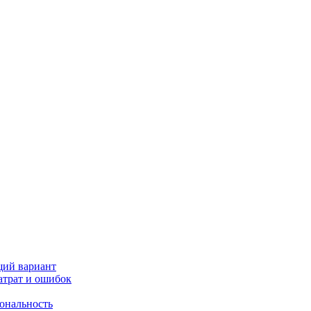
щий вариант
атрат и ошибок
иональность