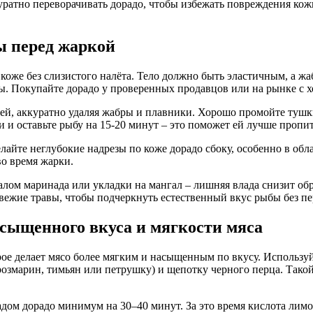
ккуратно переворачивать дорадо, чтобы избежать повреждения ко
ы перед жаркой
коже без слизистого налёта. Тело должно быть эластичным, а ж
бы. Покупайте дорадо у проверенных продавцов или на рынке с 
ей, аккуратно удаляя жабры и плавники. Хорошо промойте тушки
и и оставьте рыбу на 15-20 минут – это поможет ей лучше пропи
айте неглубокие надрезы по коже дорадо сбоку, особенно в обла
во время жарки.
лом маринада или укладки на мангал – лишняя влада снизит обр
вежие травы, чтобы подчеркнуть естественный вкус рыбы без пе
сыщенного вкуса и мягкости мяса
ое делает мясо более мягким и насыщенным по вкусу. Используй
розмарин, тимьян или петрушку) и щепотку черного перца. Такой
м дорадо минимум на 30–40 минут. За это время кислота лимон