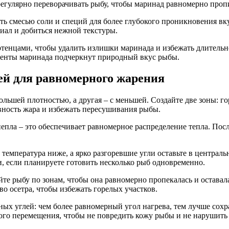
регулярно переворачивать рыбу, чтобы маринад равномерно проп
ть смесью соли и специй для более глубокого проникновения вк
иал и добиться нежной текстуры.
тенцами, чтобы удалить излишки маринада и избежать длительн
оненты маринада подчеркнут природный вкус рыбы.
ей для равномерного жарения
большей плотностью, а другая – с меньшей. Создайте две зоны: г
вность жара и избежать пересушивания рыбы.
пепла – это обеспечивает равномерное распределение тепла. Пос
 температура ниже, а ярко разгоревшие угли оставьте в централ
, если планируете готовить несколько рыб одновременно.
те рыбу по зонам, чтобы она равномерно пропекалась и оставала
о осетра, чтобы избежать горелых участков.
х углей: чем более равномерный угол нагрева, тем лучше сохр
ого перемещения, чтобы не повредить кожу рыбы и не нарушить 