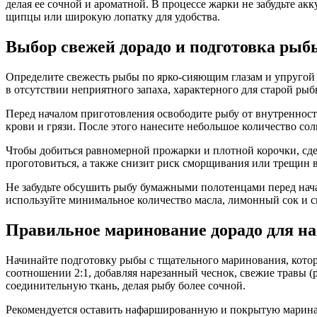
делая ее сочной и ароматной. В процессе жарки не забудьте а
щипцы или широкую лопатку для удобства.
Выбор свежей дорадо и подготовка рыб
Определите свежесть рыбы по ярко-сияющим глазам и упругой 
в отсутствии неприятного запаха, характерного для старой ры
Перед началом приготовления освободите рыбу от внутренност
крови и грязи. После этого нанесите небольшое количество сол
Чтобы добиться равномерной прожарки и плотной корочки, сдел
проготовиться, а также снизит риск сморщивания или трещин 
Не забудьте обсушить рыбу бумажными полотенцами перед нача
используйте минимальное количество масла, лимонный сок и с
Правильное маринование дорадо для на
Начинайте подготовку рыбы с тщательного маринования, котор
соотношении 2:1, добавляя нарезанный чеснок, свежие травы (
соединительную ткань, делая рыбу более сочной.
Рекомендуется оставить нафаршированную и покрытую маринадо