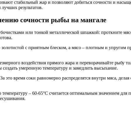
ивают стабильный жар и позволяют добиться сочности и насыщен
 лучших результатов.
анению сочности рыбы на мангале
убочистками или тонкой металлической шпажкой: проткните мясо
отова.
золотистой с приятным блеском, а мясо – плотным и упругим пр
езмерного воздействия прямого жара и переворачивайте рыбу то
бы создать умеренную температуру и замедлить высыхание.
 За это время соки равномерно распределятся внутри мяса, делая
 температуру – 60-65°C считается оптимальным значением для 
ресушивания.