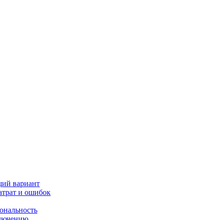
щий вариант
атрат и ошибок
иональность
ключению