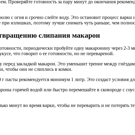
ем. Проверяйте готовность за пару минут до окончания рекомен
лю с огня и срочно слейте воду. Это остановит процесс варки 
е при излишках, поэтому лучше снимать чуть раньше, чем полнос
дотвращению слипания макарон
готовности, периодически пробуйте одну макаронину через 2-3 
усе, что говорит о ее готовности, но не перевареной.
у перед закладкой макарон. Это уменьшит трение между гнёзда
и, чтобы они не слиплись в комки.
0 г пасты рекомендуется минимум 1 литр. Это создаст условия д
ароны горячей водой или быстро перемешайте в сковороде с соус
ько минут во время варки, чтобы не переварить и не потерять 