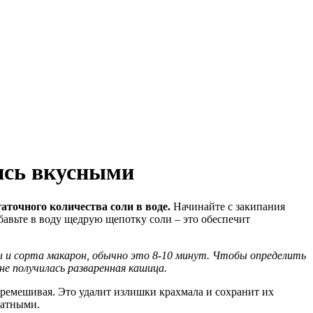
ись вкусными
аточного количества соли в воде.
Начинайте с закипания
бавьте в воду щедрую щепотку соли – это обеспечит
ны и сорта макарон, обычно это 8-10 минут. Чтобы определить
е получилась разваренная кашица.
еремешивая. Это удалит излишки крахмала и сохранит их
матными.