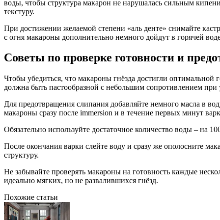
воды, чтобы структура макарон не нарушалась сильным кипени
текстуру.
При достижении желаемой степени «аль денте» снимайте кастрю
с огня макароны дополнительно немного дойдут в горячей вод
Советы по проверке готовности и пре
Чтобы убедиться, что макароны гнёзда достигли оптимальной 
должна быть пастообразной с небольшим сопротивлением при ук
Для предотвращения слипания добавляйте немного масла в вод
макароны сразу после immersion и в течение первых минут варк
Обязательно используйте достаточное количество воды – на 10
После окончания варки слейте воду и сразу же ополосните мак
структуру.
Не забывайте проверять макароны на готовность каждые нескол
идеально мягких, но не развалившихся гнёзд.
Похожие статьи