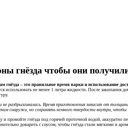
оны гнёзда чтобы они получил
 гнёзда – это правильное время варки и использование дост
ся использовать не менее 1 литра жидкости. После закипания до
уру.
о и не разбрызгивалась. Время приготовления зависит от толщи
гким снаружи, но сохранять немного твердости внутри, чтобы н
ду и промойте гнёзда под горячей проточной водой, аккуратно п
лнительно доварить с соусом, чтобы гнёзда стали мягкими и аро