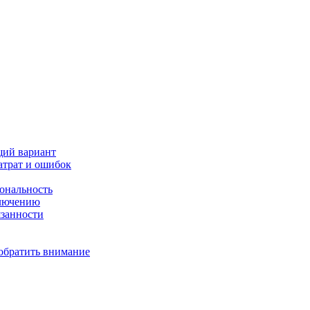
щий вариант
атрат и ошибок
иональность
ключению
язанности
 обратить внимание