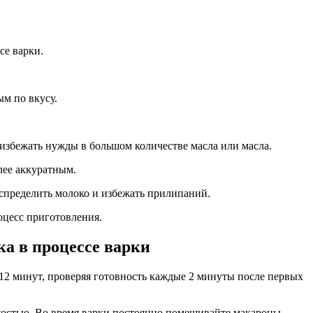
е
се варки.
м по вкусу.
избежать нужды в большом количестве масла или масла.
лее аккуратным.
спределить молоко и избежать прилипаний.
оцесс приготовления.
ка в процессе варки
 12 минут, проверяя готовность каждые 2 минуты после первых
костью. Во время варки постоянно помешивайте макароны,