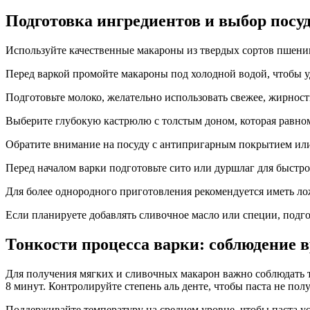
Подготовка ингредиентов и выбор посу
Используйте качественные макароны из твердых сортов пшениц
Перед варкой промойте макароны под холодной водой, чтобы у
Подготовьте молоко, желательно использовать свежее, жирнос
Выберите глубокую кастрюлю с толстым доном, которая равном
Обратите внимание на посуду с антипригарным покрытием или
Перед началом варки подготовьте сито или дуршлаг для быстро
Для более однородного приготовления рекомендуется иметь ло
Если планируете добавлять сливочное масло или специи, подго
Тонкости процесса варки: соблюдение в
Для получения мягких и сливочных макарон важно соблюдать т
8 минут. Контролируйте степень аль денте, чтобы паста не по
Поддерживайте температуру на среднем уровне, чтобы паста у