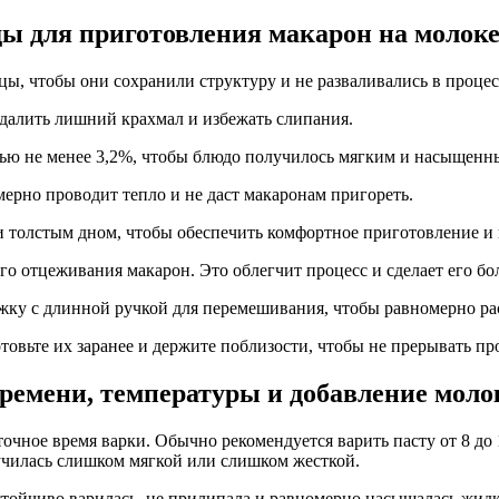
ды для приготовления макарон на молок
ы, чтобы они сохранили структуру и не разваливались в процес
далить лишний крахмал и избежать слипания.
тью не менее 3,2%, чтобы блюдо получилось мягким и насыщенны
ерно проводит тепло и не даст макаронам пригореть.
 толстым дном, чтобы обеспечить комфортное приготовление и 
го отцеживания макарон. Это облегчит процесс и сделает его бо
жку с длинной ручкой для перемешивания, чтобы равномерно ра
товьте их заранее и держите поблизости, чтобы не прерывать пр
ремени, температуры и добавление моло
очное время варки. Обычно рекомендуется варить пасту от 8 до
лучилась слишком мягкой или слишком жесткой.
стойчиво варилась, не прилипала и равномерно насыщалась жид