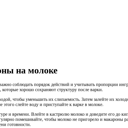
оны на молоке
важно соблюдать порядок действий и учитывать пропорции ингр
 которые хорошо сохраняют структуру после варки.
дой, чтобы уменьшить их слипаемость. Затем залейте их холодн
 этого слейте воду и приступайте к варке в молоке.
уре и времени. Влейте в кастрюлю молоко и доведите его до ки
гулярно помешивайте, чтобы молоко не пригорело и макароны р
ени готовности.