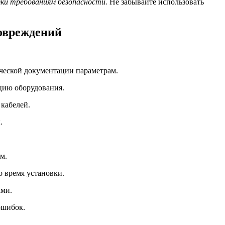
ки требованиям безопасности.
Не забывайте использовать
повреждений
ической документации параметрам.
цию оборудования.
 кабелей.
.
м.
о время установки.
ами.
ошибок.