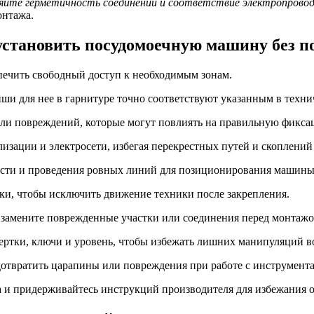
яйте герметичность соединений и соответствие электропровод
онтажа.
установить посудомоечную машину без 
печить свободный доступ к необходимым зонам.
ши для нее в гарнитуре точно соответствуют указанным в техн
или повреждений, которые могут повлиять на правильную фикса
лизации и электросети, избегая перекрестных путей и скоплений
ости и проведения ровных линий для позиционирования машины
ки, чтобы исключить движение техники после закрепления.
 замените поврежденные участки или соединения перед монтажо
вертки, ключи и уровень, чтобы избежать лишних манипуляций в
дотвратить царапины или повреждения при работе с инструмент
а и придерживайтесь инструкций производителя для избежания 