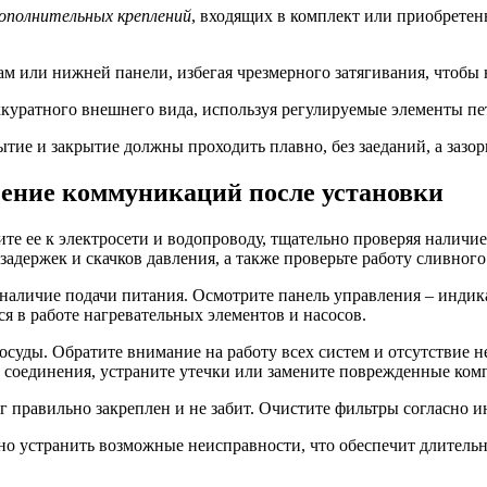
ополнительных креплений
, входящих в комплект или приобрете
м или нижней панели, избегая чрезмерного затягивания, чтобы 
ккуратного внешнего вида, используя регулируемые элементы пе
ытие и закрытие должны проходить плавно, без заеданий, а зазо
чение коммуникаций после установки
 ее к электросети и водопроводу, тщательно проверяя наличие
 задержек и скачков давления, а также проверьте работу сливног
 наличие подачи питания. Осмотрите панель управления – индик
я в работе нагревательных элементов и насосов.
осуды. Обратите внимание на работу всех систем и отсутствие 
 соединения, устраните утечки или замените поврежденные ком
г правильно закреплен и не забит. Очистите фильтры согласно 
но устранить возможные неисправности, что обеспечит длител