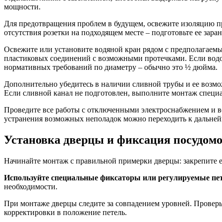
мощности.
Для предотвращения проблем в будущем, освежите изоляцию пр
отсутствия розетки на подходящем месте – подготовьте ее зара
Освежите или установите водяной кран рядом с предполагаем
пластиковых соединений с возможными протечками. Если водоп
нормативных требований по диаметру – обычно это ½ дюйма.
Дополнительно убедитесь в наличии сливной трубы и ее возмо
Если сливной канал не подготовлен, выполните монтаж специа
Проведите все работы с отключенными электроснабжением и в
устранения возможных неполадок можно переходить к дальне
Установка дверцы и фиксация посудом
Начинайте монтаж с правильной примерки дверцы: закрепите е
Используйте специальные фиксаторы или регулируемые пе
необходимости.
При монтаже дверцы следите за совпадением уровней. Проверь
корректировки в положение петель.