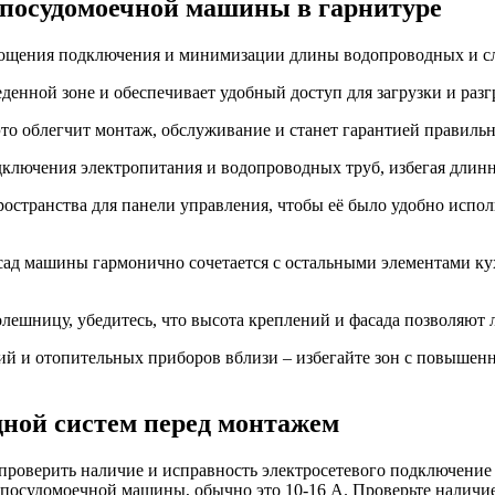
 посудомоечной машины в гарнитуре
прощения подключения и минимизации длины водопроводных и 
денной зоне и обеспечивает удобный доступ для загрузки и разг
 это облегчит монтаж, обслуживание и станет гарантией правиль
одключения электропитания и водопроводных труб, избегая длинн
остранства для панели управления, чтобы её было удобно испол
сад машины гармонично сочетается с остальными элементами ку
шницу, убедитесь, что высота креплений и фасада позволяют ле
й и отопительных приборов вблизи – избегайте зон с повышен
дной систем перед монтажем
верить наличие и исправность электросетевого подключение и в
у посудомоечной машины, обычно это 10-16 А. Проверьте налич