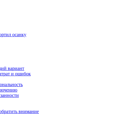
ортил осанку
щий вариант
атрат и ошибок
иональность
ключению
язанности
 обратить внимание