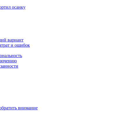
ортил осанку
щий вариант
атрат и ошибок
иональность
ключению
язанности
 обратить внимание