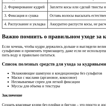
2. Формирование кудрей
Заплети косы или сделай твисты н
3. Фиксация и сушка
Оставь волосы высыхать естестве
4. Распускание и укладка
Аккуратно распусти косы, не рас
Важно помнить о правильном уходе за 
Если хочешь, чтобы кудри держались дольше и выглядели велик
сульфатами и применять термозащиту, даже если не используе
пить воду и правильно питаться.
Список полезных средств для ухода за кудрявым
Увлажняющие шампуни и кондиционеры без сульфатов
Маски с маслами (аргановое, кокосовое)
Несмываемые спреи для легкой фиксации
Муссы для объема и текстуры
Заключение
Создать красивые кудри без плойки и бигуди – это просто и д