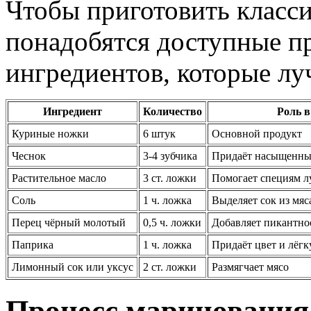
Чтобы приготовить класс
понадобятся доступные п
ингредиентов, которые лу
Ингредиент
Количество
Роль в
Куриные ножки
6 штук
Основной продукт
Чеснок
3-4 зубчика
Придаёт насыщенны
Растительное масло
3 ст. ложки
Помогает специям л
Соль
1 ч. ложка
Выделяет сок из мяс
Перец чёрный молотый
0,5 ч. ложки
Добавляет пикантно
Паприка
1 ч. ложка
Придаёт цвет и лёгк
Лимонный сок или уксус
2 ст. ложки
Размягчает мясо
Процесс маринования