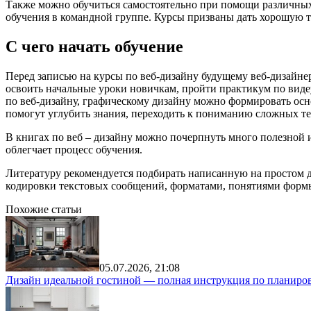
Также можно обучиться самостоятельно при помощи различных 
обучения в командной группе. Курсы призваны дать хорошую 
С чего начать обучение
Перед записью на курсы по веб-дизайну будущему веб-дизайнер
освоить начальные уроки новичкам, пройти практикум по виде
по веб-дизайну, графическому дизайну можно формировать ос
помогут углубить знания, переходить к пониманию сложных те
В книгах по веб – дизайну можно почерпнуть много полезной 
облегчает процесс обучения.
Литературу рекомендуется подбирать написанную на простом 
кодировки текстовых сообщений, форматами, понятиями формы
Похожие статьи
05.07.2026, 21:08
Дизайн идеальной гостиной — полная инструкция по планиров