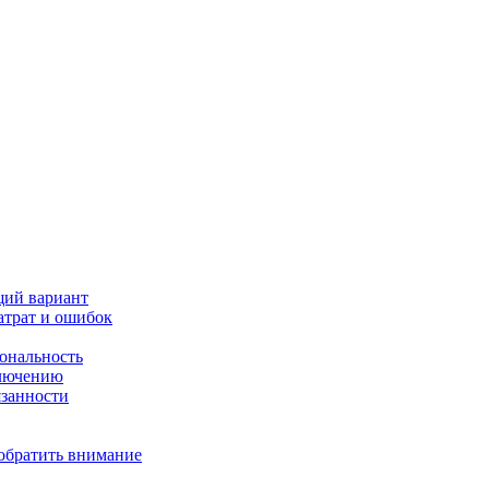
щий вариант
атрат и ошибок
иональность
ключению
язанности
 обратить внимание