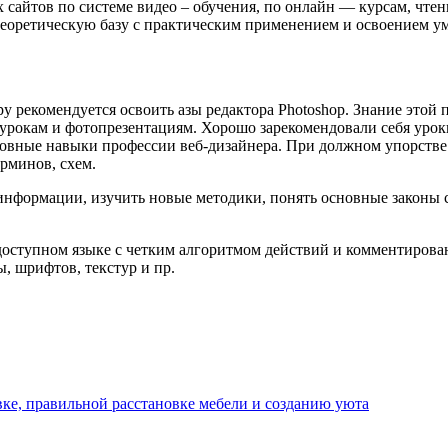
сайтов по системе видео – обучения, по онлайн — курсам, чте
теоретическую базу с практическим применением и освоением у
у рекомендуется освоить азы редактора Photoshop. Знание этой
урокам и фотопрезентациям. Хорошо зарекомендовали себя урок
новные навыки профессии веб-дизайнера. При должном упорстве
рминов, схем.
информации, изучить новые методики, понять основные законы с
доступном языке с четким алгоритмом действий и комментирован
, шрифтов, текстур и пр.
ке, правильной расстановке мебели и созданию уюта