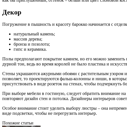
как бы приглушенный, оттенок – белый или цвет слоновой кост
Декор
Погружение в пышность и красоту барокко начинается с отделк
натуральный камень;
массив дерева;
бронза и позолота;
гипс и керамика.
Полы предполагают покрытие камнем, но его можно заменить на
дурной тон, ведь во время королей не было пластика и искусс
Стены украшаются ажурными обоями с растительным узором ил
позволяет, то проектируются фальш-колонны и ниши, в которы
присутствовать в виде розеток на стенах, чтобы подчеркнуть б
При выборе мебели в гостиную, следует обратить внимание на
повторяют дизайн стен и потолка. Дизайнеры интерьеров сов
Особое внимание стоит уделить выбору люстры – она непреме
виде подсветки, чтобы не перегрузить интерьер.
Похожие статьи