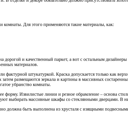
и. В отделке и декоре обязательно должно присутствовать золот
и комнаты. Для этого применяются такие материалы, как:
 дорогой и качественный паркет, а вот с остальным дизайнеры 
твенных материалов.
и фактурной штукатуркой. Краска допускается только как верх
х затем размещаются зеркала и картины в массивных состаренны
огатое убранство комнаты.
 ее форму. Извилистые линии и резное обрамление – основа сти
етуют выбирать массивные шкафы со стеклянными дверцами. В н
нно должна быть выполнена из хрусталя с изящными подвесными