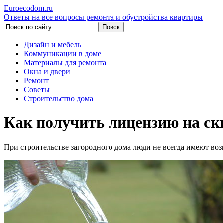
Euroecodom.ru
Ответы на все вопросы ремонта и обустройства квартиры
Дизайн и мебель
Коммуникации в доме
Материалы для ремонта
Окна и двери
Ремонт
Советы
Строительство дома
Как получить лицензию на ск
При строительстве загородного дома люди не всегда имеют во