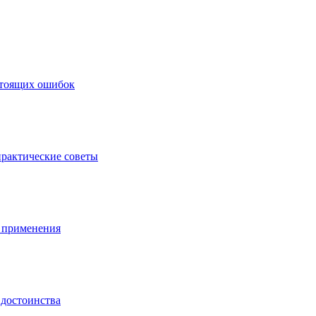
стоящих ошибок
практические советы
ы применения
 достоинства