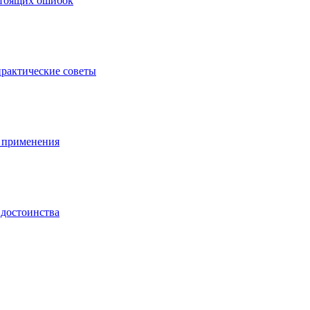
стоящих ошибок
практические советы
ы применения
 достоинства