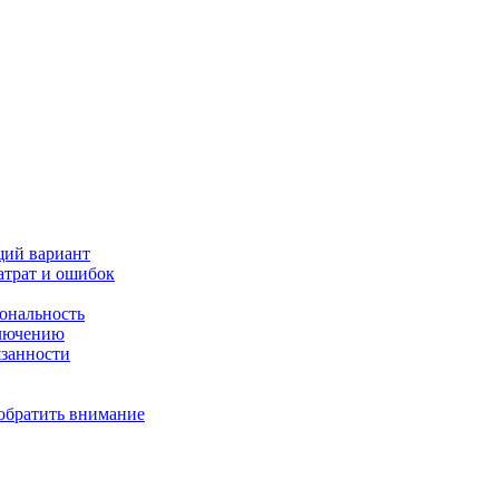
щий вариант
атрат и ошибок
иональность
ключению
язанности
 обратить внимание