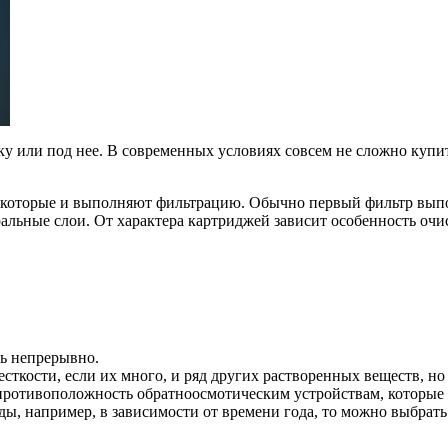
ку или под нее. В современных условиях совсем не сложно куп
 которые и выполняют фильтрацию. Обычно первый фильтр выпо
ьные слои. От характера картриджей зависит особенность очис
ь непрерывно.
сткости, если их много, и ряд других растворенных веществ, но
 в противоположность обратноосмотическим устройствам, которые
ды, например, в зависимости от времени года, то можно выбрать