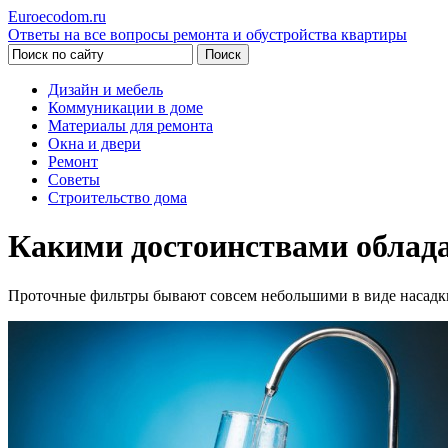
Euroecodom.ru
Ответы на все вопросы ремонта и обустройства квартиры
Дизайн и мебель
Коммуникации в доме
Материалы для ремонта
Окна и двери
Ремонт
Советы
Строительство дома
Какими достоинствами облад
Проточные фильтры бывают совсем небольшими в виде насадки 