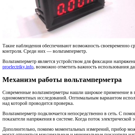
Такие наблюдения обеспечивают возможность своевременно сре
контроля. Среди них — вольтамперметр.
Вольтамперметр является устройством для фиксации напряжения
proelectriky.info
, возможно отметить важность использования да
Механизм работы вольтамперметра
Современные вольтамперметры нашли широкое применение в пр
одномоментных исследований. Оптимальным вариантом использо
над которой проводится проверка.
Вольтамперметр подключается непосредственно в сеть. С помо
показатели напряжения в системе. Когда поток электрической 
Дополнительно, помимо моментальных измерений, прибор може
могут отразиться максимальные и минимальные показатели на