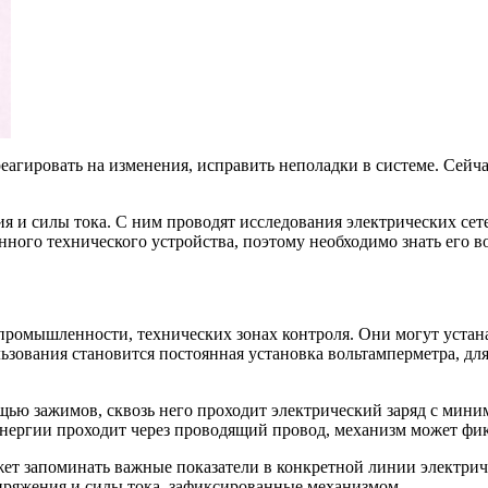
агировать на изменения, исправить неполадки в системе. Сейча
 и силы тока. С ним проводят исследования электрических сете
нного технического устройства, поэтому необходимо знать его в
омышленности, технических зонах контроля. Они могут устана
вания становится постоянная установка вольтамперметра, для 
щью зажимов, сквозь него проходит электрический заряд с мини
энергии проходит через проводящий провод, механизм может фик
т запоминать важные показатели в конкретной линии электрич
пряжения и силы тока, зафиксированные механизмом.