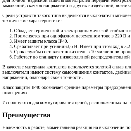
Для точной, надежной защиты магистралей передачи электроэн
замыканий, скачков напряжений и других воздействий, возник
Среди устройств такого типа выделяются выключатели мгнов
технические характеристики:
Обладает термической и электродинамической стойкостью
Применяется при однофазном переменном токе в 220 В и с
Имеет защиты класса IP40.
Срабатывает при усилиии3,6 Н. Имеет при этом ход в 3,2
Срок службы составляет показатель в 10 миллионов про
Работает по стандарту низковольтной распределительной
В качестве материала контактов используется золотой сплав ил
выключатели имеют систему самоочищения контактов, двойные
напряжений, благодаря своей точности.
Класс защиты IP40 обозначает средние параметры предохранен
помещениях.
Используются для коммутирования цепей, расположенных на р
Преимущества
Надежность в работе, моментальная реакция на выключение по