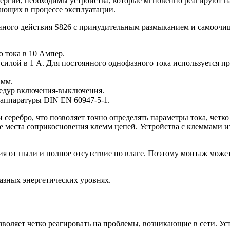
ергии, необходимы устройства, которые мгновенно реагируют на
ающих в процессе эксплуатации.
енного действия S826 с принудительным размыканием и самоо
 тока в 10 Ампер.
илой в 1 А. Для постоянного однофазного тока используется пр
 мм.
цедур включения-выключения.
 аппаратуры DIN EN 60947-5-1.
и серебро, что позволяет точно определять параметры тока, чет
 места соприкосновения клемм цепей. Устройства с клеммами и
ия от пыли и полное отсутствие по влаге. Поэтому монтаж може
азных энергетических уровнях.
зволяет четко реагировать на проблемы, возникающие в сети. У