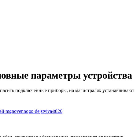
новные параметры устройства
опасить подключенные приборы, на магистралях устанавливают
ateli-mgnovennogo-dejstviya/s826
.