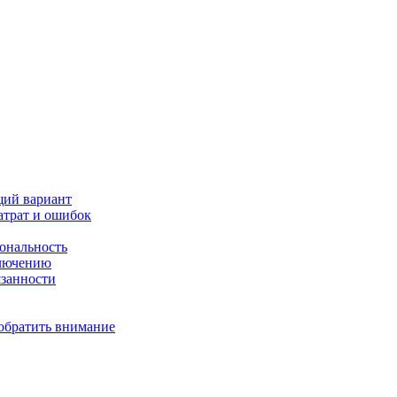
щий вариант
атрат и ошибок
иональность
ключению
язанности
 обратить внимание