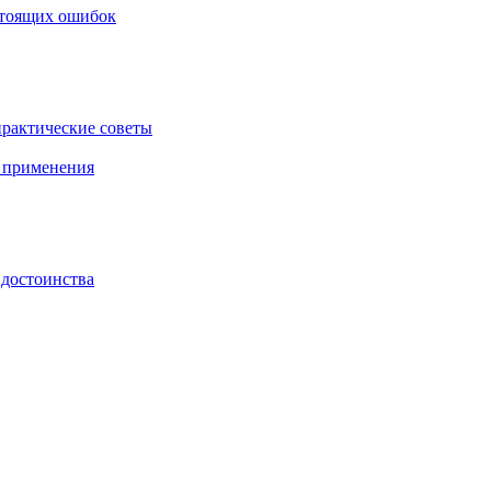
стоящих ошибок
практические советы
ы применения
 достоинства