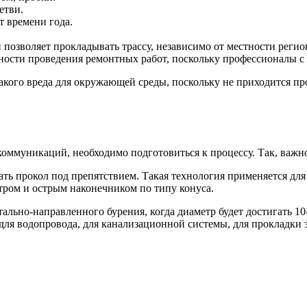
етви.
т времени года.
 позволяет прокладывать трассу, независимо от местности регио
ости проведения ремонтных работ, поскольку профессионалы с т
икакого вреда для окружающей среды, поскольку не приходится 
оммуникаций, необходимо подготовиться к процессу. Так, важн
ь прокол под препятствием. Такая технология применяется для т
тром и острым наконечником по типу конуса.
льно-направленного бурения, когда диаметр будет достигать 10
 для водопровода, для канализационной системы, для прокладки 