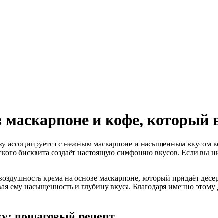
 маскарпоне и кофе, который 
азу ассоциируется с нежным маскарпоне и насыщенным вкусом 
ёгкого бисквита создаёт настоящую симфонию вкусов. Если вы ник
воздушность крема на основе маскарпоне, который придаёт десе
вая ему насыщенность и глубину вкуса. Благодаря именно этому 
су: пошаговый рецепт