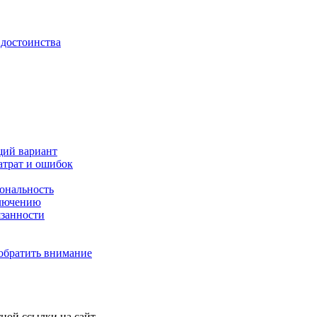
 достоинства
щий вариант
атрат и ошибок
иональность
ключению
язанности
 обратить внимание
ной ссылки на сайт.