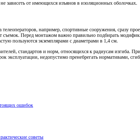
т не зависеть от имеющихся изъянов в изоляционных оболочках.
а телеоператоров, например, спортивные сооружения, сразу про
 съемок. Перед монтажом важно правильно подбирать модификац
астую пользуются экземплярами с диаметрами в 1,4 см.
телей, стандартов и норм, относящихся к радиусам изгиба. Пр
рок эксплуатации, недопустимо пренебрегать нормативами, сгиб
стоящих ошибок
практические советы