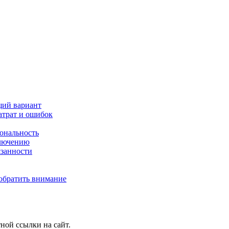
щий вариант
атрат и ошибок
иональность
ключению
язанности
 обратить внимание
ной ссылки на сайт.