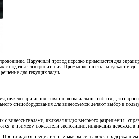
проводника. Наружный провод нередко применяется для экранир
нных с подачей электропитания. Промышленность выпускает изде
 решение для текущих задач.
ия, нежели при использовании коаксиального образца, то спрос
ьного спецоборудования для видеосъемок делают выбор в поль
ных с видеосигналами, включая видео высокого разрешения. Упр
ются, к примеру, показатели экспозиции, индикация перехода в 
. Производятся прецизионные замеры сигналов с поддержанием