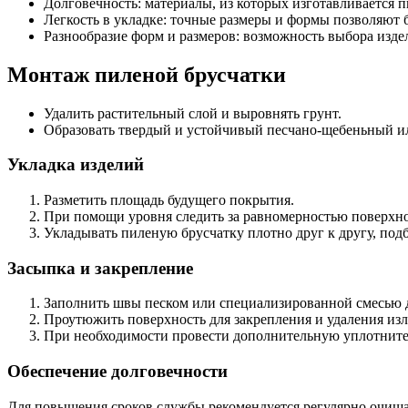
Долговечность: материалы, из которых изготавливается 
Легкость в укладке: точные размеры и формы позволяют
Разнообразие форм и размеров: возможность выбора изде
Монтаж пиленой брусчатки
Удалить растительный слой и выровнять грунт.
Образовать твердый и устойчивый песчано-щебеньный или
Укладка изделий
Разметить площадь будущего покрытия.
При помощи уровня следить за равномерностью поверхно
Укладывать пиленую брусчатку плотно друг к другу, под
Засыпка и закрепление
Заполнить швы песком или специализированной смесью 
Проутюжить поверхность для закрепления и удаления из
При необходимости провести дополнительную уплотните
Обеспечение долговечности
Для повышения сроков службы рекомендуется регулярно очищат