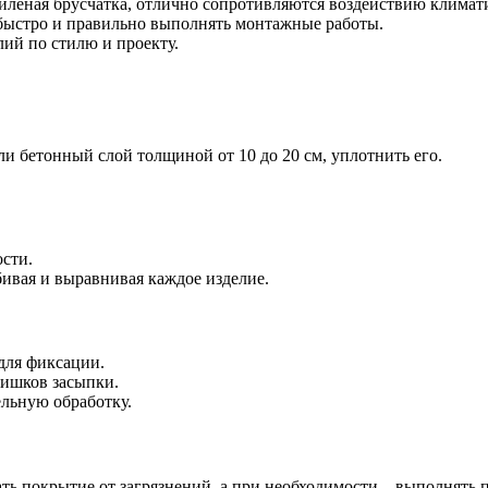
пиленая брусчатка, отлично сопротивляются воздействию климат
 быстро и правильно выполнять монтажные работы.
лий по стилю и проекту.
 бетонный слой толщиной от 10 до 20 см, уплотнить его.
сти.
бивая и выравнивая каждое изделие.
для фиксации.
лишков засыпки.
льную обработку.
ь покрытие от загрязнений, а при необходимости – выполнять 