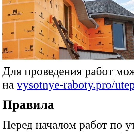
Для проведения работ мож
на
vysotnye-raboty.pro/utep
Правила
Перед началом работ по 