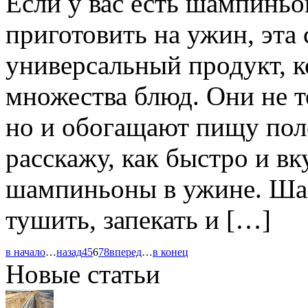
Если у вас есть шампиньо
приготовить на ужин, эта
универсальный продукт, 
множества блюд. Они не т
но и обогащают пищу пол
расскажу, как быстро и вк
шампиньоны в ужине. Ша
тушить, запекать и […]
в начало
…
назад
4
5
6
7
8
вперед
…
в конец
Новые статьи