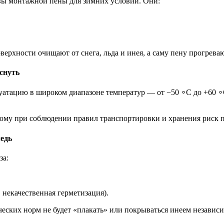
вы монтажной пены для зимних условий. Они:
ерхности очищают от снега, льда и инея, а саму пену прогрева
снуть
тацию в широком диапазоне температур — от −50 ∘C до +60 ∘C
тому при соблюдении правил транспортировки и хранения риск
ледь
за:
 некачественная герметизация).
еских норм не будет «плакать» или покрываться инеем независи