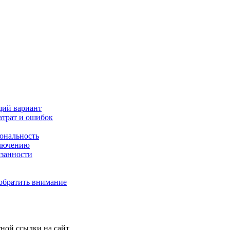
щий вариант
атрат и ошибок
иональность
ключению
язанности
 обратить внимание
ной ссылки на сайт.