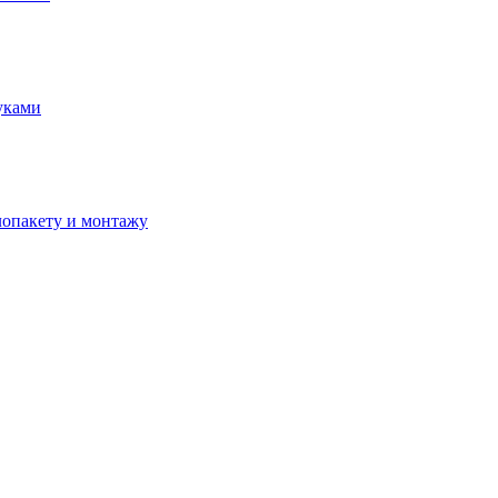
уками
лопакету и монтажу