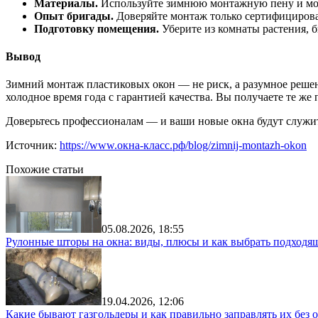
Материалы.
Используйте зимнюю монтажную пену и мо
Опыт бригады.
Доверяйте монтаж только сертифицирова
Подготовку помещения.
Уберите из комнаты растения, 
Вывод
Зимний монтаж пластиковых окон — не риск, а разумное реше
холодное время года с гарантией качества. Вы получаете те ж
Доверьтесь профессионалам — и ваши новые окна будут служит
Источник:
https://www.окна-класс.рф/blog/zimnij-montazh-okon
Похожие статьи
05.08.2026, 18:55
Рулонные шторы на окна: виды, плюсы и как выбрать подходя
19.04.2026, 12:06
Какие бывают газгольдеры и как правильно заправлять их без