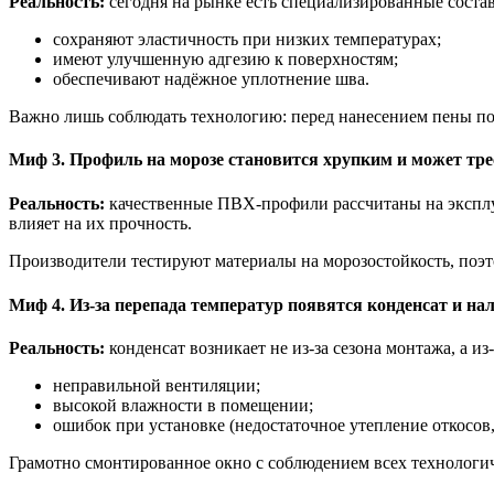
Реальность:
сегодня на рынке есть специализированные соста
сохраняют эластичность при низких температурах;
имеют улучшенную адгезию к поверхностям;
обеспечивают надёжное уплотнение шва.
Важно лишь соблюдать технологию: перед нанесением пены пов
Миф 3. Профиль на морозе становится хрупким и может тре
Реальность:
качественные ПВХ‑профили рассчитаны на эксплуа
влияет на их прочность.
Производители тестируют материалы на морозостойкость, поэ
Миф 4. Из‑за перепада температур появятся конденсат и на
Реальность:
конденсат возникает не из‑за сезона монтажа, а из‑
неправильной вентиляции;
высокой влажности в помещении;
ошибок при установке (недостаточное утепление откосов,
Грамотно смонтированное окно с соблюдением всех технологич