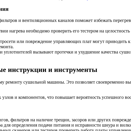
ния
 фильтров и вентиляционных каналов поможет избежать перегре
твии нагрева необходимо проверить его тестером на целостность
ктросети или повреждение управляющих плат могут приводить к 
емонта.
 уплотнителей вызывают протечки и ухудшение качества сушиль
ые инструкции и инструменты
ому ремонту сушильной машины. Это позволяет своевременно в
узлов и компонентов, что повышает вероятность успешного вос
нгов, фильтров на наличие трещин, засоров или других поврежд
а для определения подачи питания и исправности шнура и вилк
ьных сканеров или тестеров проверить работу платы управлени