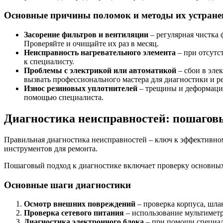
Основные причины поломок и методы их устране
Засорение фильтров и вентиляции
– регулярная чистка
Проверяйте и очищайте их раз в месяц.
Неисправность нагревательного элемента
– при отсутс
к специалисту.
Проблемы с электрикой или автоматикой
– сбои в эле
вызвать профессионального мастера для диагностики и р
Износ резиновых уплотнителей
– трещины и деформации
помощью специалиста.
Диагностика неисправностей: пошагов
Правильная диагностика неисправностей – ключ к эффективн
инструментов для ремонта.
Пошаговый подход к диагностике включает проверку основных 
Основные шаги диагностики
Осмотр внешних повреждений
– проверка корпуса, шла
Проверка сетевого питания
– использование мультиметр
Диагностика электронного блока
– при помощи специал