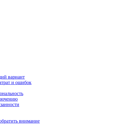
щий вариант
атрат и ошибок
иональность
ключению
язанности
 обратить внимание