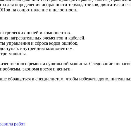
ра для определения исправности термодатчиков, двигателя и ег
ЭНов на сопротивление и целостность.
лектрических цепей и компонентов.
яния нагревательных элементов и кабелей.
ты управления и сброса кодов ошибок.
 доступа к внутренним компонентам.
утри машины.
 качественного ремонта сушильной машины. Следование пошаго
проблемы, экономя время и деньги.
чше обращаться к специалистам, чтобы избежать дополнительн
равила работ