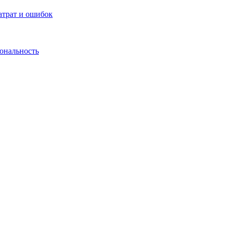
атрат и ошибок
иональность