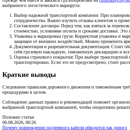
Прежде чем найти и заказать грузоперевозки на
GruzoBoy.by/M
выбранного логистического маршрута:
Выбор надежной транспортной компании: При планирован
сотрудничества. Важно изучить отзывы клиентов и прове
Составление договора: Перед тем, как взяться за перевоз
стоимостью, условиями оплаты и сроками доставки. Это
Упаковка и маркировка груза: Корректная упаковка и ма
защищен от внешних воздействий. Можно применить ярку
Документация и разрешительная документация: Стоит обя
себя грузовую накладную, таможенную декларацию и вс
Оценка страхового покрытия: При выборе транспортной к
транспортировки. Если это не предусмотрено, стоит расс
Краткие выводы
Следование правилам дорожного движения и таможенным требо
процедурами в целом.
Соблюдение данных правил и рекомендаций поможет организова
выбранной транспортной компанией, чтобы оперативно решать 
Похожие статьи
06.08.2026, 00:26
Почему повреждение подземного кабеля обходится так дорого