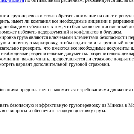
insk-Moskva
по оптимальным расценкам, рекомендуется заблагов
ии грузоперевозки стоит обратить внимание на опыт и репутац
рить, имеет ли компания все необходимые лицензии и разрешени
ку, необходимо убедиться в том, что был заключен письменный до
 поможет избежать недоразумений и конфликтов в будущем.
ркировка груза являются ключевыми элементами безопасности пер
ю и понятную маркировку, чтобы водители и загрузочный перс
зательно проверить, что имеются все необходимые документы для
е необходимые разрешительные документы. разрешительно-декл
омпании, важно узнать, предоставляется ли страховое покрыти
мотреть вариант дополнительной грузовой страховки.
ваниям предполагает ознакомиться с требованиями движения на
ть безопасную и эффективную грузоперевозку из Минска в Моск
все вопросы и обеспечить гладкую доставку груза.