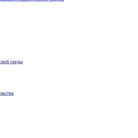
ской среды
льства