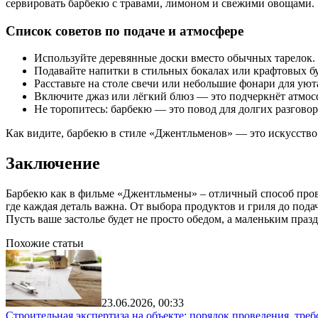
сервировать барбекю с травами, лимоном и свежими овощами.
Список советов по подаче и атмосфере
Используйте деревянные доски вместо обычных тарелок.
Подавайте напитки в стильных бокалах или крафтовых б
Расставьте на столе свечи или небольшие фонари для уют
Включите джаз или лёгкий блюз — это подчеркнёт атмос
Не торопитесь: барбекю — это повод для долгих разговор
Как видите, барбекю в стиле «Джентльменов» — это искусство 
Заключение
Барбекю как в фильме «Джентльмены» – отличный способ провес
где каждая деталь важна. От выбора продуктов и гриля до под
Пусть ваше застолье будет не просто обедом, а маленьким праз
Похожие статьи
23.06.2026, 00:33
Строительная экспертиза на объекте: порядок проведения, тре