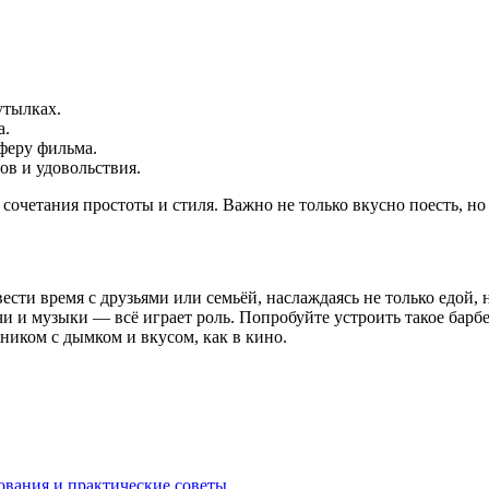
утылках.
а.
феру фильма.
ов и удовольствия.
сочетания простоты и стиля. Важно не только вкусно поесть, но
ти время с друзьями или семьёй, наслаждаясь не только едой, 
ачи и музыки — всё играет роль. Попробуйте устроить такое бар
дником с дымком и вкусом, как в кино.
бования и практические советы