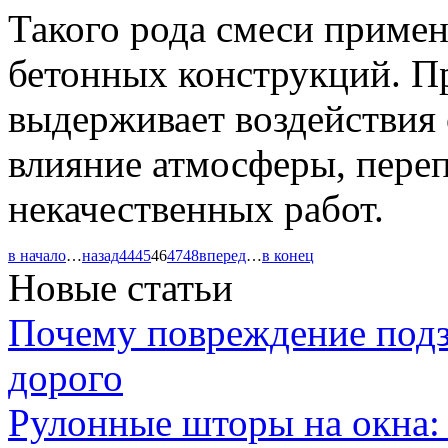
Такого рода смеси примен
бетонных конструкций. П
выдерживает воздействия 
влияние атмосферы, переп
некачественных работ.
в начало
…
назад
44
45
46
47
48
вперед
…
в конец
Новые статьи
Почему повреждение подз
дорого
Рулонные шторы на окна: