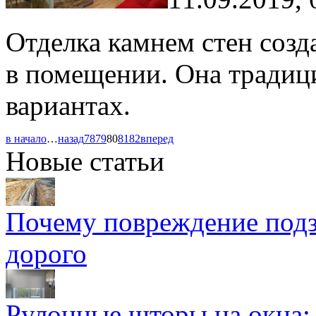
Отделка камнем стен соз
в помещении. Она традиц
вариантах.
в начало
…
назад
78
79
80
81
82
вперед
Новые статьи
Почему повреждение подз
дорого
Рулонные шторы на окна: